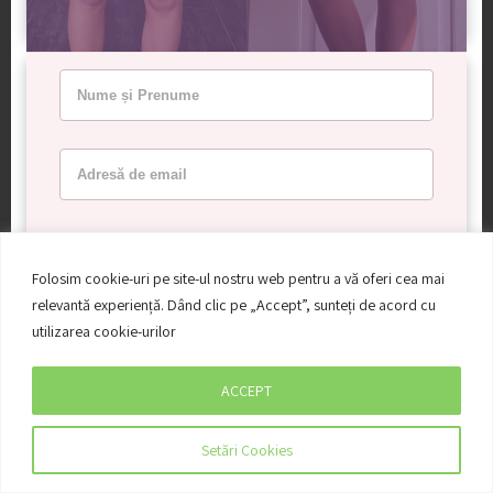
La ce dată a fost postată transformarea?
Folosim cookie-uri pe site-ul nostru web pentru a vă oferi cea mai
05 Mai 2021
relevantă experiență. Dând clic pe „Accept”, sunteți de acord cu
utilizarea cookie-urilor
20 Noi 2020
02 Iun 2020
ACCEPT
05 Ian 2019
Setări Cookies
Acord GDPR: Sunt de acord ca datele mele să fie