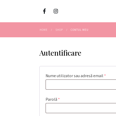
HOME
SHOP
CONTUL MEU
/
/
Autentificare
Oblig
Nume utilizator sau adresă email
*
Obligatoriu
Parolă
*