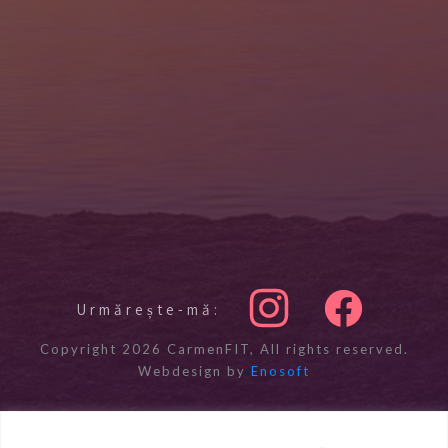
Urmărește-mă:
Copyright
2026
CarmenFIT
, All rights reserved.
Webdesign by
Enosoft
Politica de confidențialitate