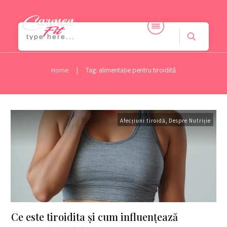
|
Home
Tag: alimentație pentru tiroidită
Afecțiuni tiroidă
,
Despre Nutriție
Ce este tiroidita și cum influențează