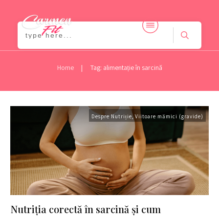
|
Home
Tag: alimentație în sarcină
Despre Nutriție
,
Viitoare mămici (gravide)
Nutriția corectă în sarcină și cum