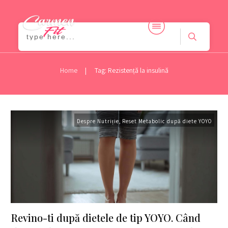
|
Home
Tag: Rezistență la insulină
Despre Nutriție
,
Reset Metabolic după diete YOYO
Revino-ti după dietele de tip YOYO. Când