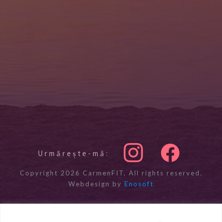
Urmărește-mă:
Copyright
2026
CarmenFIT
, All rights reserved.
Webdesign by
Enosoft
Politica de confidențialitate