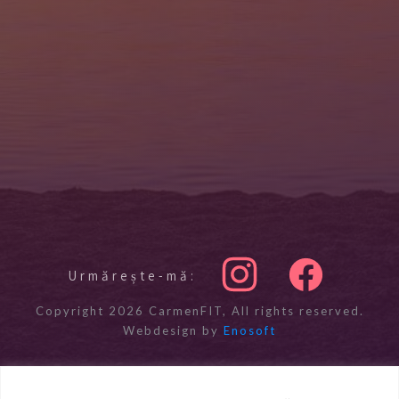
Urmărește-mă:
Copyright
2026
CarmenFIT
, All rights reserved.
Webdesign by
Enosoft
Politica de confidențialitate