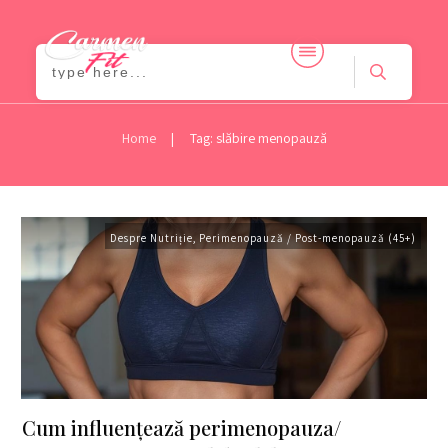
|
Home
Tag: slăbire menopauză
Despre Nutriție
,
Perimenopauză / Post-menopauză (45+)
Cum influențează perimenopauza/